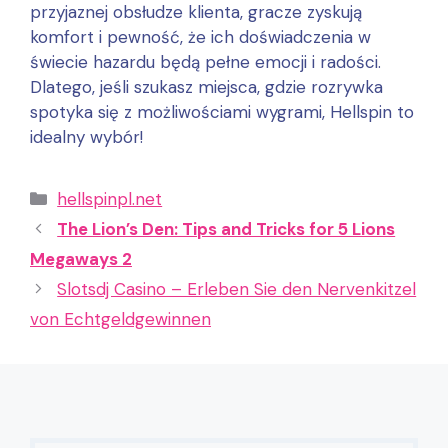
przyjaznej obsłudze klienta, gracze zyskują
komfort i pewność, że ich doświadczenia w
świecie hazardu będą pełne emocji i radości.
Dlatego, jeśli szukasz miejsca, gdzie rozrywka
spotyka się z możliwościami wygrami, Hellspin to
idealny wybór!
Categories
hellspinpl.net
The Lion’s Den: Tips and Tricks for 5 Lions
Megaways 2
Slotsdj Casino – Erleben Sie den Nervenkitzel
von Echtgeldgewinnen