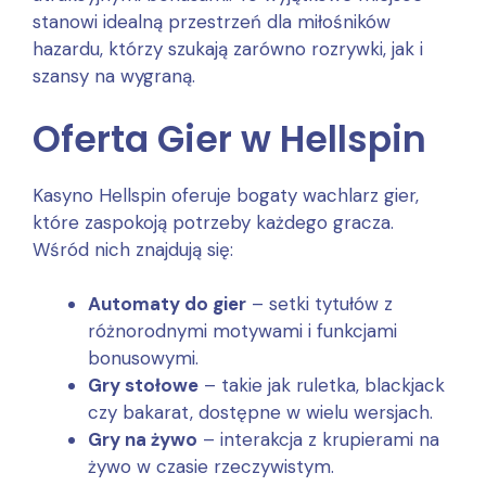
stanowi idealną przestrzeń dla miłośników
hazardu, którzy szukają zarówno rozrywki, jak i
szansy na wygraną.
Oferta Gier w Hellspin
Kasyno Hellspin oferuje bogaty wachlarz gier,
które zaspokoją potrzeby każdego gracza.
Wśród nich znajdują się:
Automaty do gier
– setki tytułów z
różnorodnymi motywami i funkcjami
bonusowymi.
Gry stołowe
– takie jak ruletka, blackjack
czy bakarat, dostępne w wielu wersjach.
Gry na żywo
– interakcja z krupierami na
żywo w czasie rzeczywistym.