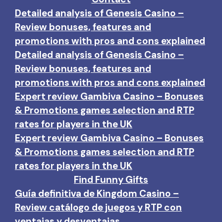
Detailed analysis of Genesis Casino –
Review bonuses, features and
promotions with pros and cons explained
Detailed analysis of Genesis Casino –
Review bonuses, features and
promotions with pros and cons explained
Expert review Gambiva Casino – Bonuses
& Promotions games selection and RTP
rates for players in the UK
Expert review Gambiva Casino – Bonuses
& Promotions games selection and RTP
rates for players in the UK
Find Funny Gifts
Guía definitiva de Kingdom Casino –
Review catálogo de juegos y RTP con
ventajas y desventajas