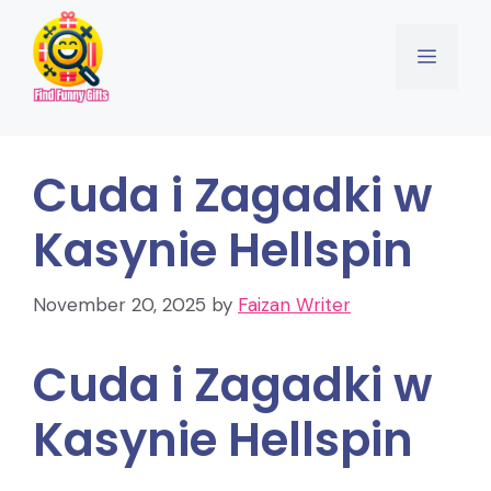
Skip
to
Menu
content
Cuda i Zagadki w
Kasynie Hellspin
November 20, 2025
by
Faizan Writer
Cuda i Zagadki w
Kasynie Hellspin