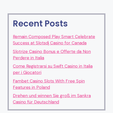
Recent Posts
Remain Composed Play Smart Celebrate
Success at Slotsdj Casino for Canada
Slotrize Casino Bonus e Offerte da Non
Perdere in Italia
Come Registrarsi su Swift Casino in Italia
per i Giocatori
Fambet Casino Slots With Free Spin
Features in Poland
Drehen und winnen Sie groß im Sankra
Casino für Deutschland