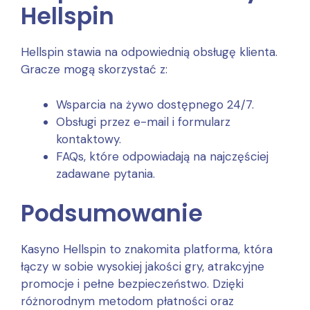
Hellspin
Hellspin stawia na odpowiednią obsługę klienta.
Gracze mogą skorzystać z:
Wsparcia na żywo dostępnego 24/7.
Obsługi przez e-mail i formularz
kontaktowy.
FAQs, które odpowiadają na najczęściej
zadawane pytania.
Podsumowanie
Kasyno Hellspin to znakomita platforma, która
łączy w sobie wysokiej jakości gry, atrakcyjne
promocje i pełne bezpieczeństwo. Dzięki
różnorodnym metodom płatności oraz