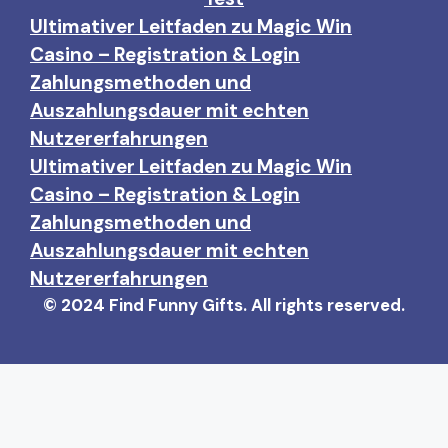
Ultimativer Leitfaden zu Magic Win
Casino – Registration & Login
Zahlungsmethoden und
Auszahlungsdauer mit echten
Nutzererfahrungen
Ultimativer Leitfaden zu Magic Win
Casino – Registration & Login
Zahlungsmethoden und
Auszahlungsdauer mit echten
Nutzererfahrungen
© 2024 Find Funny Gifts. All rights reserved.