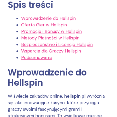
Spis treści
Wprowadzenie do Hellspin
Oferta Gier w Hellspin
Promocje i Bonusy w Hellspin
Metody Płatności w Hellspin
Bezpieczeństwo i Licencje Hellspin
Wsparcie dla Graczy Hellspin
Podsumowanie
Wprowadzenie do
Hellspin
W świecie zakładów online,
hellspin pl
wyróżnia
się jako innowacyjne kasyno, które przyciąga
graczy swoimi fascynującymi grami i
atrakcyjnymi bonusami. To wyjątkowe miejsce