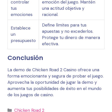
controlar
emoción del juego. Mantén
tus
una actitud objetiva y
emociones
racional.
Define límites para tus
Establece
apuestas y no excederlos.
un
Protege tu dinero de manera
presupuesto
efectiva.
Conclusión
La demo de Chicken Road 2 Casino ofrece una
forma emocionante y segura de probar el juego.
Aprovecha la oportunidad de jugar la demo y
aumenta tus posibilidades de éxito en el mundo
de los juegos de casino.
Categories
Chicken Road 2