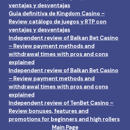
ventajas y desventajas
Guía definitiva de Kingdom Casino –
Review catálogo de juegos y RTP con
ventajas y desventajas
Independent review of Balkan Bet Casino
– Review payment methods and
withdrawal times with pros and cons
explained
Independent review of Balkan Bet Casino
– Review payment methods and
withdrawal times with pros and cons
explained
Independent review of TenBet Casino –
Review bonuses, features and
promotions for beginners and high rollers
Main Page