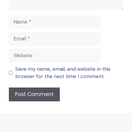
Name
Email
Website
Save my name, email, and website in this
browser for the next time I comment.