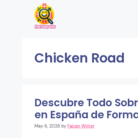
Skip
to
content
Chicken Road
Descubre Todo Sobr
en España de Forma 
May 6, 2026
by
Faizan Writer