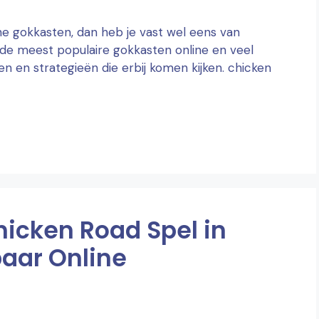
ine gokkasten, dan heb je vast wel eens van
 de meest populaire gokkasten online en veel
n en strategieën die erbij komen kijken. chicken
hicken Road Spel in
aar Online