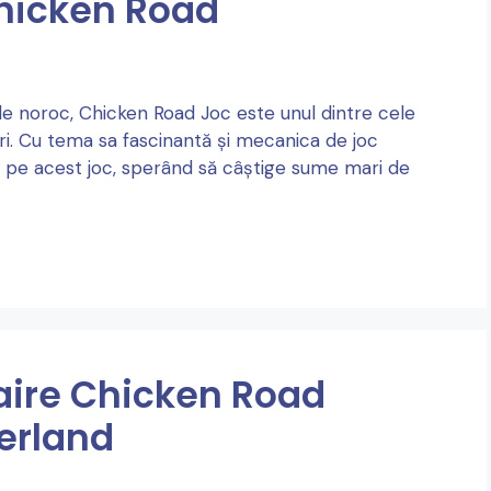
Chicken Road
de noroc, Chicken Road Joc este unul dintre cele
uri. Cu tema sa fascinantă și mecanica de joc
e pe acest joc, sperând să câștige sume mari de
aire Chicken Road
erland