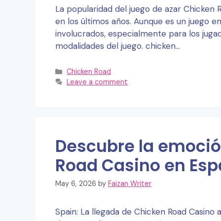
La popularidad del juego de azar Chicken
en los últimos años. Aunque es un juego e
involucrados, especialmente para los jugad
modalidades del juego. chicken…
Categories
Chicken Road
Leave a comment
Descubre la emoció
Road Casino en Esp
May 6, 2026
by
Faizan Writer
Spain: La llegada de Chicken Road Casino 