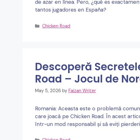
de azar en línea. Pero, ¿qué es exactame
tantos jugadores en España?
Categories
Chicken Road
Descoperă Secretel
Road – Jocul de No
May 5, 2026
by
Faizan Writer
Romania: Aceasta este o problemă comună a 
care joacă pe Chicken Road. În acest artico
într-un mod responsabil și să eviți pierderi
Categories