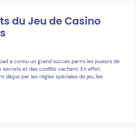
ts du Jeu de Casino
is
Road a connu un grand succès parmi les joueurs de
 secrets et des conflits cachent. En effet,
t déçus par les règles spéciales de jeu, les