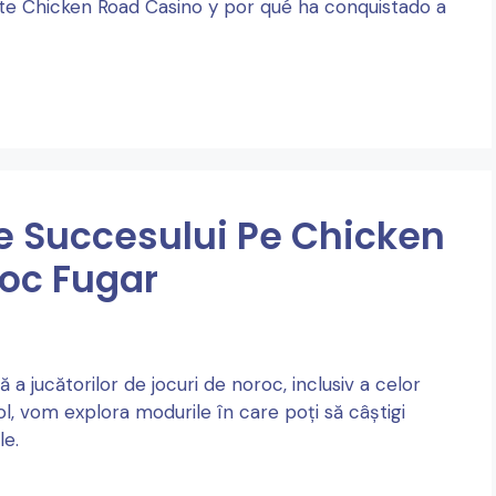
nte Chicken Road Casino y por qué ha conquistado a
e Succesului Pe Chicken
roc Fugar
jucătorilor de jocuri de noroc, inclusiv a celor
l, vom explora modurile în care poți să câștigi
le.