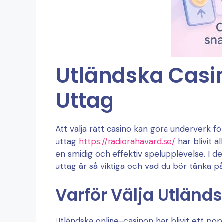
Utländska Cas
Uttag
Att välja rätt casino kan göra underverk f
uttag
https://radiorahavard.se/
har blivit 
en smidig och effektiv spelupplevelse. I d
uttag är så viktiga och vad du bör tänka på
Varför Välja Utländ
Utländska online-casinon har blivit ett pop