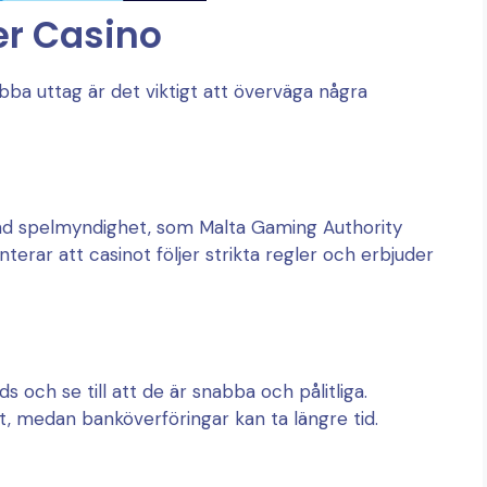
er Casino
bba uttag är det viktigt att överväga några
rkänd spelmyndighet, som Malta Gaming Authority
erar att casinot följer strikta regler och erbjuder
 och se till att de är snabba och pålitliga.
t, medan banköverföringar kan ta längre tid.