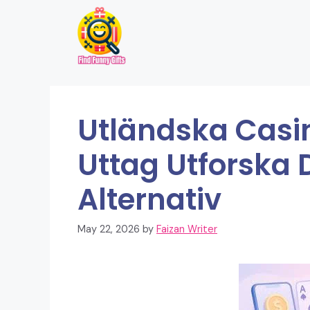
Skip
to
content
Utländska Cas
Uttag Utforska D
Alternativ
May 22, 2026
by
Faizan Writer