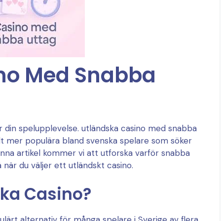
ino Med Snabba
ör din spelupplevelse. utländska casino med snabba
allt mer populära bland svenska spelare som söker
enna artikel kommer vi att utforska varför snabba
 när du väljer ett utländskt casino.
ska Casino?
ulärt alternativ för många spelare i Sverige av flera