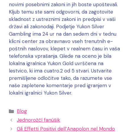
novimi posebnimi zakoni in jih boste upoštevali.
Kljub temu ste sami odgovorni, da zagotovite
skladnost z ustreznimi zakoni in predpisi v vaši
državi ali zakonodaji. Podjetje Yukon Silver
Gambling ima 24 ur na dan sedem dni v tednu
klicni center za obravnavo vseh trenutnih e-
poštnih naslovov, klepet v realnem času in vaša
telefonska vprašanja. Glede na oceno je bila
lokalna igralnica Yukon Gold uvrščena na
lestvico, ki ima cuatro.2 od 5 stvari. Ustvarite
premišljene odločitve tako, da razumete vse
naše zapletene komentarje pred igranjem v
lokalni igralnici Yukon Silver.
Categories
Blog
Jednorožčí fanúšik
Gli Effetti Positivi dell’Anapolon nel Mondo