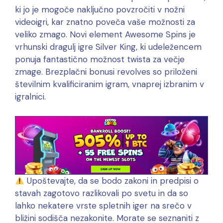
ki jo je mogoče naključno povzročiti v nožni
videoigri, kar znatno poveča vaše možnosti za
veliko zmago. Novi element Awesome Spins je
vrhunski dragulj igre Silver King, ki udeležencem
ponuja fantastično možnost twista za večje
zmage. Brezplačni bonusi revolves so priloženi
številnim kvalificiranim igram, vnaprej izbranim v
igralnici.
Upoštevajte, da se bodo zakoni in predpisi o
stavah zagotovo razlikovali po svetu in da so
lahko nekatere vrste spletnih iger na srečo v
bližini sodišča nezakonite. Morate se seznaniti z