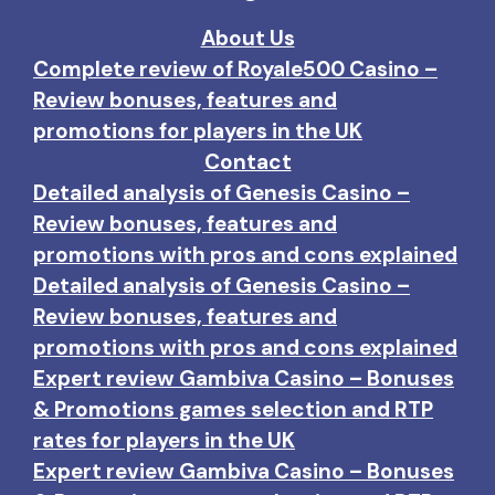
About Us
Complete review of Royale500 Casino –
Review bonuses, features and
promotions for players in the UK
Contact
Detailed analysis of Genesis Casino –
Review bonuses, features and
promotions with pros and cons explained
Detailed analysis of Genesis Casino –
Review bonuses, features and
promotions with pros and cons explained
Expert review Gambiva Casino – Bonuses
& Promotions games selection and RTP
rates for players in the UK
Expert review Gambiva Casino – Bonuses