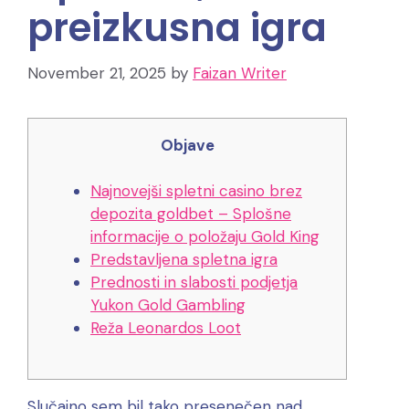
preizkusna igra
November 21, 2025
by
Faizan Writer
Objave
Najnovejši spletni casino brez
depozita goldbet – Splošne
informacije o položaju Gold King
Predstavljena spletna igra
Prednosti in slabosti podjetja
Yukon Gold Gambling
Reža Leonardos Loot
Slučajno sem bil tako presenečen nad