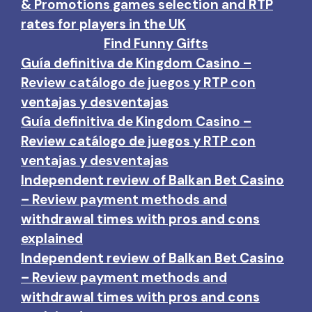
& Promotions games selection and RTP
rates for players in the UK
Find Funny Gifts
Guía definitiva de Kingdom Casino –
Review catálogo de juegos y RTP con
ventajas y desventajas
Guía definitiva de Kingdom Casino –
Review catálogo de juegos y RTP con
ventajas y desventajas
Independent review of Balkan Bet Casino
– Review payment methods and
withdrawal times with pros and cons
explained
Independent review of Balkan Bet Casino
– Review payment methods and
withdrawal times with pros and cons