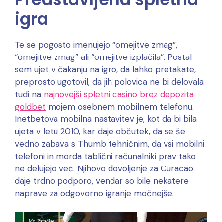
igra
Te se pogosto imenujejo “omejitve zmag”,
“omejitve zmag” ali “omejitve izplačila”. Postal
sem ujet v čakanju na igro, da lahko pretakate,
preprosto ugotovil, da jih polovica ne bi delovala
tudi na
najnovejši spletni casino brez depozita
goldbet
mojem osebnem mobilnem telefonu.
Inetbetova mobilna nastavitev je, kot da bi bila
ujeta v letu 2010, kar daje občutek, da se še
vedno zabava s Thumb tehničnim, da vsi mobilni
telefoni in morda tablični računalniki prav tako
ne delujejo več. Njihovo dovoljenje za Curacao
daje trdno podporo, vendar so bile nekatere
naprave za odgovorno igranje močnejše.