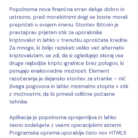
Popolnoma nova finančna stran deluje dobro in
ustrezno, pred morebitnimi dvigi se boste morali
prepričati o svojem imenu. Storitev Bitcoin je
pravzaprav prijeten stik za uporabnike
kriptovalut in lahko v trenutku sproščate kredite.
Za mnoge, ki želijo raziskati veliko več alternativ
kriptovalutam, se zdi, da si ogledujejo skoraj vse
druge najboljše kripto igralnice brez pologov, ki
ponujajo enakovredne možnosti. Element
razočaranja je dejansko storitev za stranke – nič
živega pogovora in lahko minimalno stopite v stik
z možnostmi, da bi prinesli odlične počasne
tehnike.
Aplikacija je popolnoma sprejemljiva in lahko
tesno sodelujete z vsemi operacijskimi sistemi.
Programska oprema uporablja čisto nov HTML5