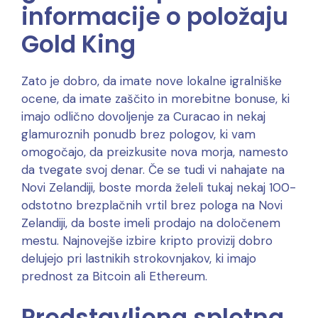
informacije o položaju
Gold King
Zato je dobro, da imate nove lokalne igralniške
ocene, da imate zaščito in morebitne bonuse, ki
imajo odlično dovoljenje za Curacao in nekaj
glamuroznih ponudb brez pologov, ki vam
omogočajo, da preizkusite nova morja, namesto
da tvegate svoj denar. Če se tudi vi nahajate na
Novi Zelandiji, boste morda želeli tukaj nekaj 100-
odstotno brezplačnih vrtil brez pologa na Novi
Zelandiji, da boste imeli prodajo na določenem
mestu. Najnovejše izbire kripto provizij dobro
delujejo pri lastnikih strokovnjakov, ki imajo
prednost za Bitcoin ali Ethereum.
Predstavljena spletna