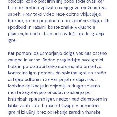
odločijo, koliko plačilnih linij bodo sodelovali, kar
bo pomembno vplivalo na njegove možnosti za
uspeh. Prav tako video reže očitno vključujejo
funkcije, kot so popolnoma brezplačni vrtljaji, cikli
spodbud, in razširili boste znake, vključno s
plastmi, ki bodo stran od navdušenja do igranja
igre.
Kar pomeni, da usmerjanje dolga ves čas ostane
zaupno in varno. Redno pregledujte svoj igralni
hobi in po potrebi lahko spremenite omejitve.
Kontrolna igra pomeni, da spletne igre na srečo
ostajajo odlična in za vas prijetna dejavnost.
Mobilne aplikacije in dojemljiva druga spletna
mesta zagotavljajo enostavno iskanje po
knjižnicah spletnih iger, nadzor nad članstvom in
lahko zahtevate bonuse. Uživajte v nemoteni
igralni izkušnji brez odrekanja zaradi vrhunske