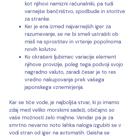
kot njihovi namizni računalniki, pa tudi
varnejše bančništvo, spodbude in storitve
za stranke.
Ker je ena izmed najvarnejših iger za
razumevanje, se ne bi smeli ustrašiti ob
misli na sprostitev in vrtenje popolnoma
novih kolutov.
Ko okrašeni ljubimec variacije element
njihove provizije, poleg tega podvoji svojo
nagradno valuto, zaradi česar je to res
vredno nakupovanja prek vašega
japonskega vznemirjenja.
Kar se tiče vode, je najboljša stvar, ki jo imamo
zdaj med veliko morskimi sadeži, običajno so
vaše možnosti zelo majhne. Vendar pa je za
smrtno nevarno noto lahka naloga izgubiti se v
vodi stran od iger na avtomatih. Geisha se