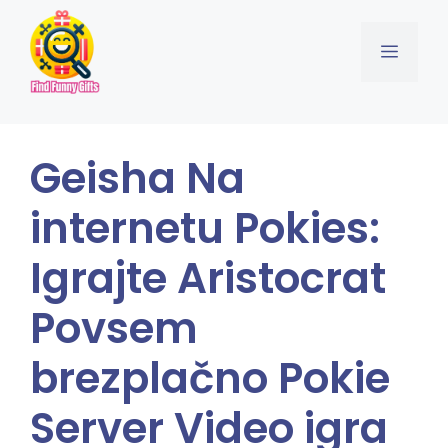
Skip
to
Menu
content
Geisha Na
internetu Pokies:
Igrajte Aristocrat
Povsem
brezplačno Pokie
Server Video igra