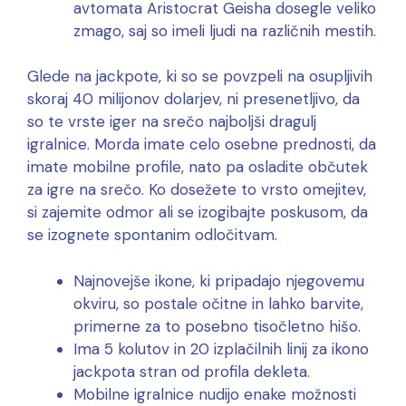
avtomata Aristocrat Geisha dosegle veliko
zmago, saj so imeli ljudi na različnih mestih.
Glede na jackpote, ki so se povzpeli na osupljivih
skoraj 40 milijonov dolarjev, ni presenetljivo, da
so te vrste iger na srečo najboljši dragulj
igralnice. Morda imate celo osebne prednosti, da
imate mobilne profile, nato pa osladite občutek
za igre na srečo. Ko dosežete to vrsto omejitev,
si zajemite odmor ali se izogibajte poskusom, da
se izognete spontanim odločitvam.
Najnovejše ikone, ki pripadajo njegovemu
okviru, so postale očitne in lahko barvite,
primerne za to posebno tisočletno hišo.
Ima 5 kolutov in 20 izplačilnih linij za ikono
jackpota stran od profila dekleta.
Mobilne igralnice nudijo enake možnosti