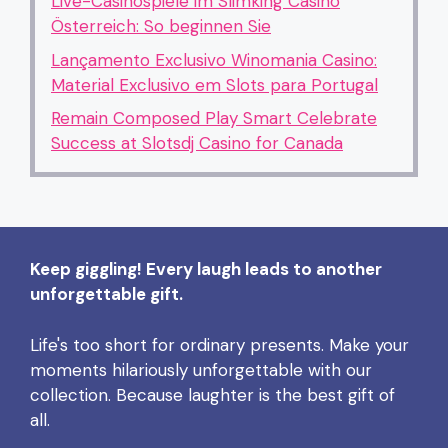
Live-Casinospiele im Slimking Casino
Österreich: So beginnen Sie
Lançamento Exclusivo Winomania Casino:
Material Exclusivo em Slots para Portugal
Remain Composed Play Smart Celebrate
Success at Slotsdj Casino for Canada
Keep giggling! Every laugh leads to another
unforgettable gift.
Life's too short for ordinary presents. Make your
moments hilariously unforgettable with our
collection. Because laughter is the best gift of
all.