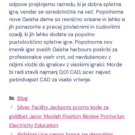
odpove prejšnjemu razredu, ki je dobra spletna
igra, vendar se osredotočite na več. Popolnoma
nove Geisha dame so resnično orisane in lahko si
jih ponazorite s precej privlačnimi in čudovitimi
ozadji, ki jih lahko dodate za popolno
pustolovščino spletne igre. Popolnoma nov
imenik iger svežih Geisha harbours poskrbi za
profesionalce vseh vrst, od navdušencev z
nižjimi vložki do igralcev z visokimi igralci. Morda
bi radi stavili najmanj 0,01 CAD, sicer največ
petindvajset CAD za vsako vrtenje.
Categories
Blog
Silver Facility Jackpots promo kode za
goldbet Javor Moolah Position Review Pontyclun
Electricity Education
Rishikimi i ice casino bonus pa depozitim