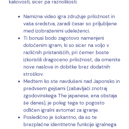
kakovosti, sicer pa raznolikosti.
Namizna video igra združuje priložnost in
vaša sredstva, zaradi česar so priljubljene
med izobraženimi udeleženci.
Ti bonusi bodo zagotovo namenjeni
določenim igram, ki so sicer na voljo v
različnih pristaniščih, pri čemer boste
izkoristili dragoceno priložnost, da omenite
nove naslove in dobitke brez dodatnih
stroškov.
Medtem ko ste navdušeni nad Japonsko in
predvsem gejšami (zabavljači znotraj
zgodovinskega The japanese, ena obstaja
še danes), je poleg tega to pogosto
odličen igralni avtomat za igranje.
Posledično je šokantno, da so te
brezplačne identitetne funkcije igralnega