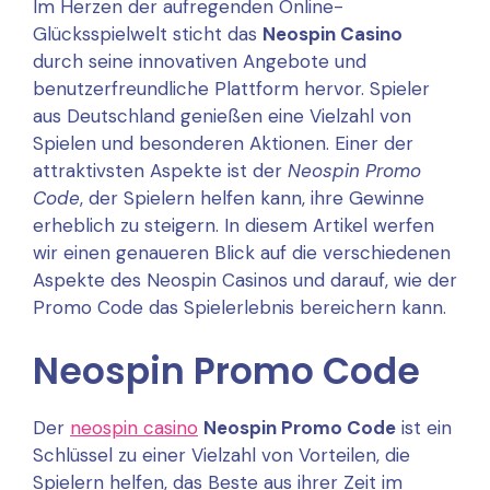
Im Herzen der aufregenden Online-
Glücksspielwelt sticht das
Neospin Casino
durch seine innovativen Angebote und
benutzerfreundliche Plattform hervor. Spieler
aus Deutschland genießen eine Vielzahl von
Spielen und besonderen Aktionen. Einer der
attraktivsten Aspekte ist der
Neospin Promo
Code
, der Spielern helfen kann, ihre Gewinne
erheblich zu steigern. In diesem Artikel werfen
wir einen genaueren Blick auf die verschiedenen
Aspekte des Neospin Casinos und darauf, wie der
Promo Code das Spielerlebnis bereichern kann.
Neospin Promo Code
Der
neospin casino
Neospin Promo Code
ist ein
Schlüssel zu einer Vielzahl von Vorteilen, die
Spielern helfen, das Beste aus ihrer Zeit im