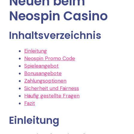
Neuen beim
Neospin Casino
Inhaltsverzeichnis
Einleitung
Neospin Promo Code
Spieleangebot
Bonusangebote
Zahlungsoptionen
Sicherheit und Fairness
Häufig gestellte Fragen
Fazit
Einleitung