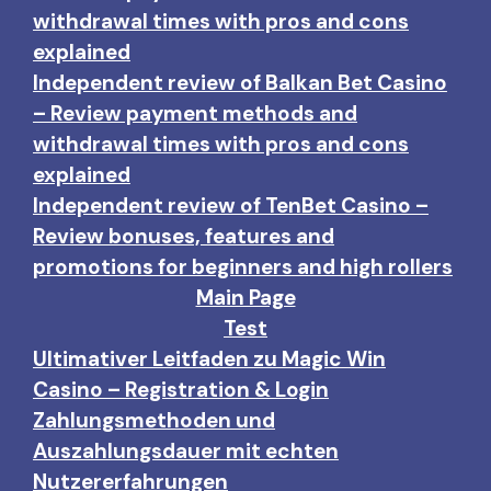
withdrawal times with pros and cons
explained
Independent review of Balkan Bet Casino
– Review payment methods and
withdrawal times with pros and cons
explained
Independent review of TenBet Casino –
Review bonuses, features and
promotions for beginners and high rollers
Main Page
Test
Ultimativer Leitfaden zu Magic Win
Casino – Registration & Login
Zahlungsmethoden und
Auszahlungsdauer mit echten
Nutzererfahrungen