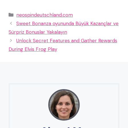
Categories
neospindeutschland.com
Sweet Bonanza oyununda Büyük Kazançlar ve
Sürpriz Bonuslar Yakalayın
Unlock Secret Features and Gather Rewards
During Elvis Frog Play