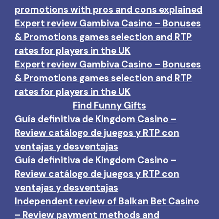
promotions with pros and cons explained
Expert review Gambiva Casino – Bonuses
& Promotions games selection and RTP
rates for players in the UK
Expert review Gambiva Casino – Bonuses
& Promotions games selection and RTP
rates for players in the UK
Find Funny Gifts
Guía definitiva de Kingdom Casino –
Review catálogo de juegos y RTP con
ventajas y desventajas
Guía definitiva de Kingdom Casino –
Review catálogo de juegos y RTP con
ventajas y desventajas
Independent review of Balkan Bet Casino
– Review payment methods and