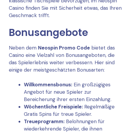
klassische Tischspiele bevorzugen, im Neospin
Casino finden Sie mit Sicherheit etwas, das Ihren
Geschmack trifft.
Bonusangebote
Neben dem
Neospin Promo Code
bietet das
Casino eine Vielzahl von Bonusangeboten, die
das Spielerlebnis weiter verbessern. Hier sind
einige der meistgeschätzten Bonusarten:
Willkommensbonus:
Ein großzügiges
Angebot für neue Spieler zur
Bereicherung ihrer ersten Einzahlung.
Wöchentliche Freispiele:
Regelmäßige
Gratis Spins für treue Spieler.
Treueprogramm:
Belohnungen für
wiederkehrende Spieler, die ihnen