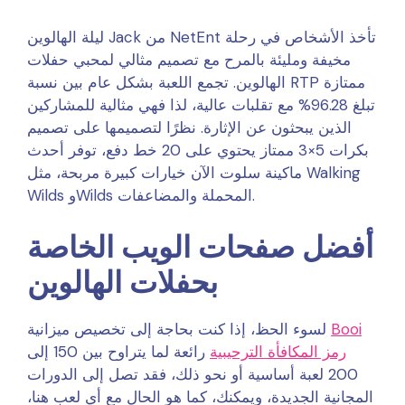
ليلة الهالوين Jack من NetEnt تأخذ الأشخاص في رحلة
مخيفة ومليئة بالمرح مع تصميم مثالي لمحبي حفلات
الهالوين. تجمع اللعبة بشكل عام بين نسبة RTP ممتازة
تبلغ 96.28% مع تقلبات عالية، لذا فهي مثالية للمشاركين
الذين يبحثون عن الإثارة.
نظرًا لتصميمها على تصميم
بكرات 5×3 ممتاز يحتوي على 20 خط دفع، توفر أحدث
ماكينة سلوت الآن خيارات كبيرة مربحة، مثل Walking
Wilds وWilds المحملة والمضاعفات.
أفضل صفحات الويب الخاصة
بحفلات الهالوين
Booi
لسوء الحظ، إذا كنت بحاجة إلى تخصيص ميزانية
رمز المكافأة الترحيبية
رائعة لما يتراوح بين 150 إلى
200 لعبة أساسية أو نحو ذلك، فقد تصل إلى الدورات
المجانية الجديدة، ويمكنك، كما هو الحال مع أي لعب هنا،