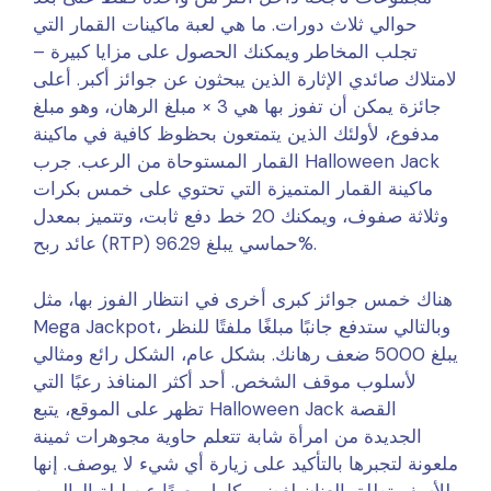
حوالي ثلاث دورات. ما هي لعبة ماكينات القمار التي
تجلب المخاطر ويمكنك الحصول على مزايا كبيرة –
لامتلاك صائدي الإثارة الذين يبحثون عن جوائز أكبر. أعلى
جائزة يمكن أن تفوز بها هي 3 × مبلغ الرهان، وهو مبلغ
مدفوع، لأولئك الذين يتمتعون بحظوظ كافية في ماكينة
القمار المستوحاة من الرعب. جرب Halloween Jack
ماكينة القمار المتميزة التي تحتوي على خمس بكرات
وثلاثة صفوف، ويمكنك 20 خط دفع ثابت، وتتميز بمعدل
عائد ربح (RTP) حماسي يبلغ 96.29%.
هناك خمس جوائز كبرى أخرى في انتظار الفوز بها، مثل
Mega Jackpot، وبالتالي ستدفع جانبًا مبلغًا ملفتًا للنظر
يبلغ 5000 ضعف رهانك. بشكل عام، الشكل رائع ومثالي
لأسلوب موقف الشخص. أحد أكثر المنافذ رعبًا التي
تظهر على الموقع، يتبع Halloween Jack القصة
الجديدة من امرأة شابة تتعلم حاوية مجوهرات ثمينة
ملعونة لتجبرها بالتأكيد على زيارة أي شيء لا يوصف. إنها
للأسف تطلق العنان لغضب كامل بعيدًا عن ليلة الهالوين